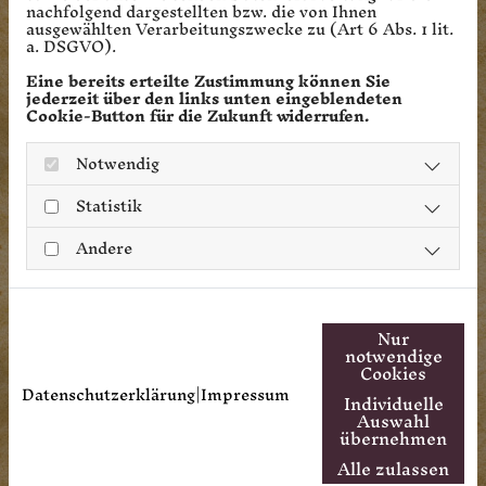
nachfolgend dargestellten bzw. die von Ihnen
ausgewählten Verarbeitungszwecke zu (Art 6 Abs. 1 lit.
a. DSGVO).
Eine bereits erteilte Zustimmung können Sie
jederzeit über den links unten eingeblendeten
Cookie-Button für die Zukunft widerrufen.
Notwendig
Statistik
Andere
Feiern Sie Feste auf der Burg
Ottenstein
Nur
notwendige
Cookies
Ein festlicher Anlass, die Feier im
Datenschutzerklärung
|
Impressum
rustikalen Ambiente. Dafür ist das
Individuelle
Auswahl
Restaurant Burg Ottenstein der ideale
übernehmen
Ort. Egal, ob Geburtstagsfete oder
Alle zulassen