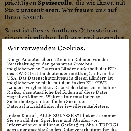
prächtigen
Speiserolle
, die wir Ihnen mit
Stolz präsentieren. Wir freuen uns auf
Ihren Besuch.
Sonst ist dieses Amthaus Ottenstein an
einem ziemlichen luftigen und gesunden
Ort gelegen, sodass Ihr außer gefüllten
Wir verwenden Cookies.
Bäuchen und Blasen nichts zu befürchten
habt.
Einige Anbieter übermitteln im Rahmen von der
Verarbeitung zu den genannten Zwecken
möglicherweise Daten an Länder außerhalb der EU/
Tretet ein ins Restaurant
des EWR (Drittlanddatenübermittlung), z.B. in die
USA. Das Datenschutzniveau in diesen Ländern ist
möglicherweise nicht mit dem in den EU-/EWR-
Ländern vergleichbar. Es besteht daher ein erhöhtes
Risiko, dass staatliche Behörden auf diese Daten
zugreifen können. Weitere Informationen zu
Sicherheitsgarantien finden Sie in den
Datenschutzrichtlinien des jeweiligen Anbieters.
Indem Sie auf „ALLE ZULASSEN" klicken, stimmen
Sie sowohl dem Speichern und Abrufen von
Informationen auf Ihrem Gerät (§ 25 Abs. 1 TDDDG)
sowie der anschließenden Datenverarbeitung für die